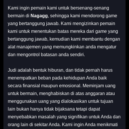
Kami ingin pemain kami untuk bersenang-senang
bermain di
Nagagg
, sehingga kami mendorong game
yang bertanggung jawab. Kami mengizinkan pemain
kami untuk menentukan batas mereka dari game yang
bertanggung jawab, kemudian kami membantu dengan
alat manajemen yang memungkinkan anda mengatur
dan mengontrol batasan anda sendiri.
Judi adalah bentuk hiburan, dan tidak pernah harus
menempatkan beban pada kehidupan Anda baik
secara finansial maupun emosional. Meminjam uang
untuk bermain, menghabiskan di atas anggaran atau
menggunakan uang yang dialokasikan untuk tujuan
lain bukan hanya tidak bijaksana tetapi dapat
menyebabkan masalah yang signifikan untuk Anda dan
orang lain di sekitar Anda. Kami ingin Anda menikmati