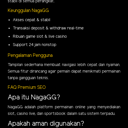
stabil di semua perangkat.
Keunggulan NagaGG
Akses cepat & stabil
Transaksi deposit & withdraw real-time
Ribuan game slot & live casino
Support 24 jam nonstop
Pengalaman Pengguna
Tampilan sederhana membuat navigasi lebih cepat dan nyaman.
Semua fitur dirancang agar pemain dapat menikmati permainan
tanpa gangguan teknis.
FAQ Premium SEO
Apa itu NagaGG?
NagaGG adalah platform permainan online yang menyediakan
slot, casino live, dan sportsbook dalam satu sistem terpadu.
Apakah aman digunakan?