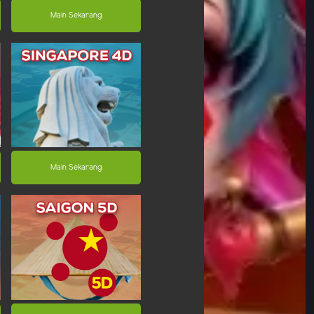
Main Sekarang
Main Sekarang