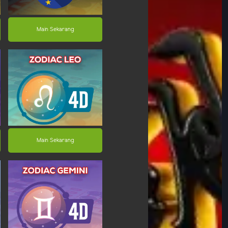
Main Sekarang
Main Sekarang