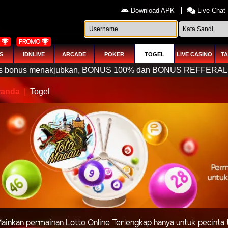
Download APK
Live Chat
O
PROMO
S
IDNLIVE
ARCADE
POKER
TOGEL
LIVE CASINO
T
NUS 100% dan BONUS REFFERAL HINGGA 17,8% serta CASHBAC
randa
Togel
ainkan permainan Lotto Online Terlengkap hanya untuk pecinta